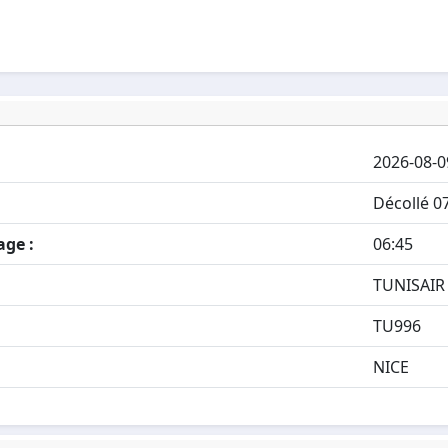
2026-08-0
Décollé 0
age :
06:45
TUNISAIR
TU996
NICE