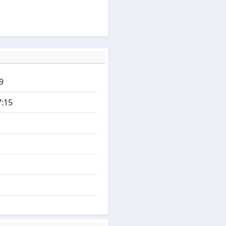
9
7:15