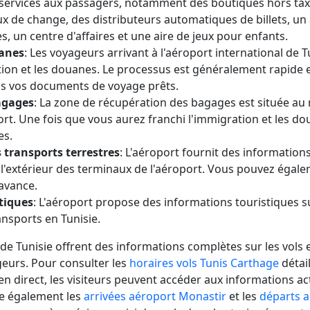
services aux passagers, notamment des boutiques hors taxe
x de change, des distributeurs automatiques de billets, un a
s, un centre d'affaires et une aire de jeux pour enfants.
anes
: Les voyageurs arrivant à l'aéroport international de
ion et les douanes. Le processus est généralement rapide et 
us vos documents de voyage prêts.
agages
: La zone de récupération des bagages est située au 
rt. Une fois que vous aurez franchi l'immigration et les d
es.
 transports terrestres
: L'aéroport fournit des informations
 l'extérieur des terminaux de l'aéroport. Vous pouvez égale
'avance.
tiques
: L'aéroport propose des informations touristiques sur
nsports en Tunisie.
de Tunisie offrent des informations complètes sur les vols 
geurs. Pour consulter les
horaires vols Tunis Carthage
détail
en direct, les visiteurs peuvent accéder aux informations act
re également les
arrivées aéroport Monastir
et les
départs a