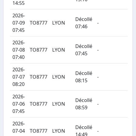
14:55
2026-
Décollé
07-09
TO8777
LYON
-
07:46
07:45
2026-
Décollé
07-08
TO8777
LYON
-
07:45
07:40
2026-
Décollé
07-07
TO8777
LYON
-
08:15
08:20
2026-
Décollé
07-06
TO8777
LYON
-
08:59
07:45
2026-
Décollé
07-04
TO8777
LYON
-
14:49