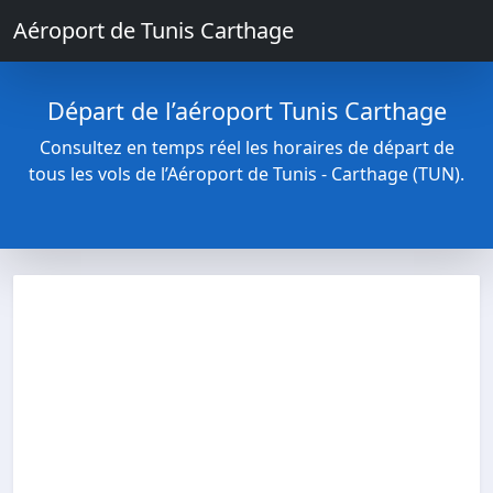
Aéroport de Tunis Carthage
Départ de l’aéroport Tunis Carthage
Consultez en temps réel les horaires de départ de
tous les vols de l’Aéroport de Tunis - Carthage (TUN).