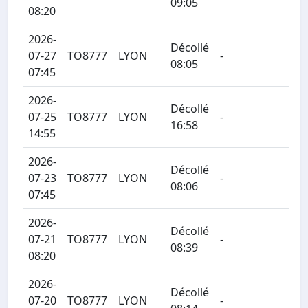
09:05
08:20
2026-
Décollé
07-27
TO8777
LYON
-
08:05
07:45
2026-
Décollé
07-25
TO8777
LYON
-
16:58
14:55
2026-
Décollé
07-23
TO8777
LYON
-
08:06
07:45
2026-
Décollé
07-21
TO8777
LYON
-
08:39
08:20
2026-
Décollé
07-20
TO8777
LYON
-