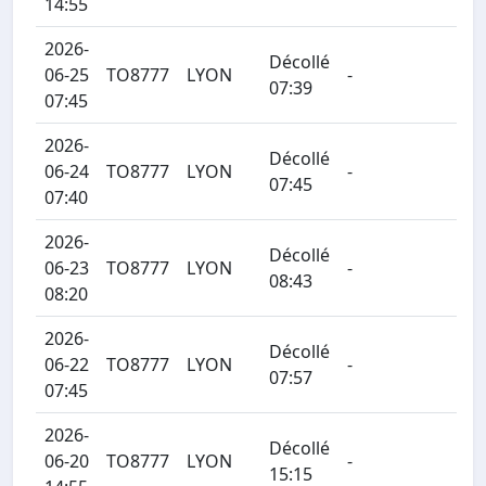
14:55
2026-
Décollé
06-25
TO8777
LYON
-
07:39
07:45
2026-
Décollé
06-24
TO8777
LYON
-
07:45
07:40
2026-
Décollé
06-23
TO8777
LYON
-
08:43
08:20
2026-
Décollé
06-22
TO8777
LYON
-
07:57
07:45
2026-
Décollé
06-20
TO8777
LYON
-
15:15