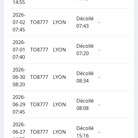
14:55
2026-
Décollé
07-02
TO8777
LYON
-
07:43
07:45
2026-
Décollé
07-01
TO8777
LYON
-
07:20
07:40
2026-
Décollé
06-30
TO8777
LYON
-
08:34
08:20
2026-
Décollé
06-29
TO8777
LYON
-
08:08
07:45
2026-
Décollé
06-27
TO8777
LYON
-
15:16