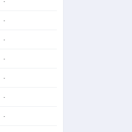
-
-
-
-
-
-
-