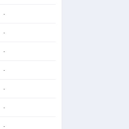
-
-
-
-
-
-
-