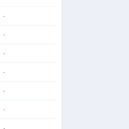
-
-
-
-
-
-
-