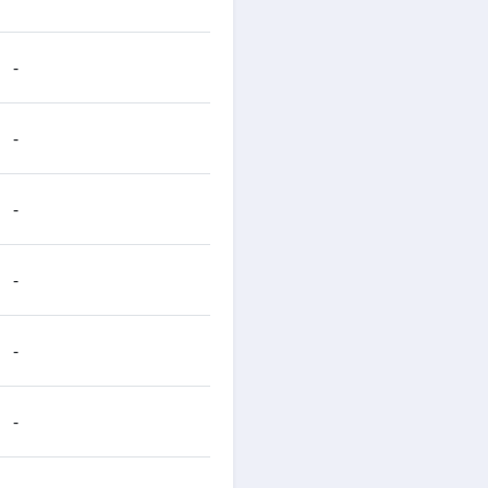
-
-
-
-
-
-