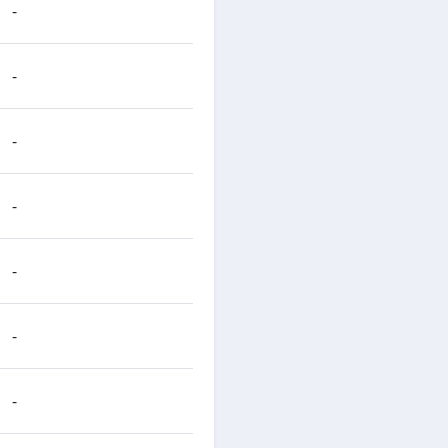
-
-
-
-
-
-
-