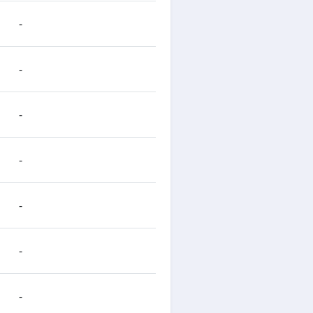
-
-
-
-
-
-
-