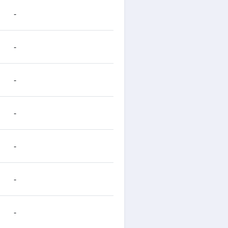
-
-
-
-
-
-
-