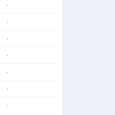
-
-
-
-
-
-
-