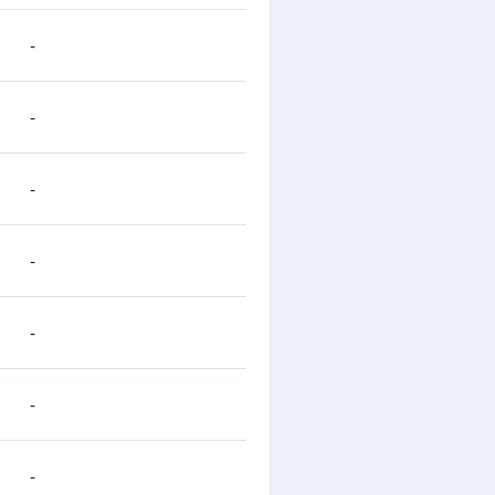
-
-
-
-
-
-
-