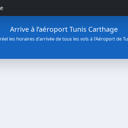
ge
Arrive à l’aéroport Tunis Carthage
el les horaires d'arrivée de tous les vols à l’Aéroport de T