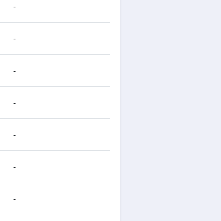
-
-
-
-
-
-
-